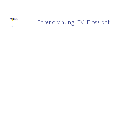
Ehrenordnung_TV_Floss.pdf
Satzung_TV_Floss.pdf
Mitgliedsbescheinigung_TV_Floss.pdf
20260202_STAMMDATENAENDERUNG.PDF