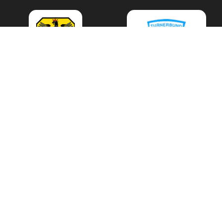
Patenverein
TV Herrnwahlthann
Bayerischer Landes-
Sportverband
Patenkind